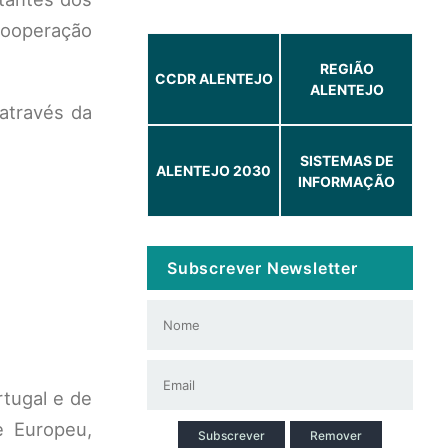
Cooperação
REGIÃO
CCDR ALENTEJO
ALENTEJO
através da
SISTEMAS DE
ALENTEJO 2030
INFORMAÇÃO
Subscrever Newsletter
rtugal e de
e Europeu,
Subscrever
Remover