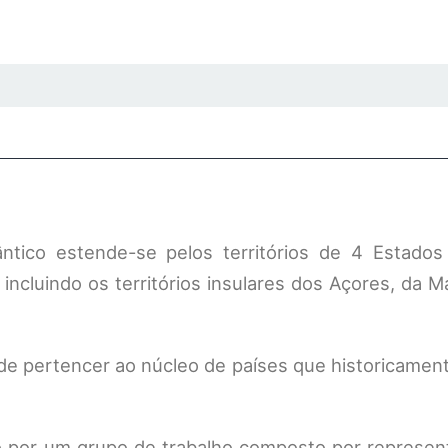
ntico estende-se pelos territórios de 4 Estado
 incluindo os territórios insulares dos Açores, da M
de pertencer ao núcleo de países que historicamen
o por um grupo de trabalho composto por represen