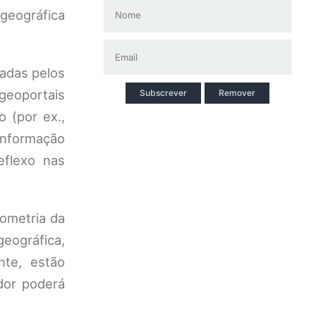
eográfica
zadas pelos
 geoportais
Subscrever
Remover
 (por ex.,
informação
eflexo nas
eometria da
ográfica,
nte, estão
dor poderá