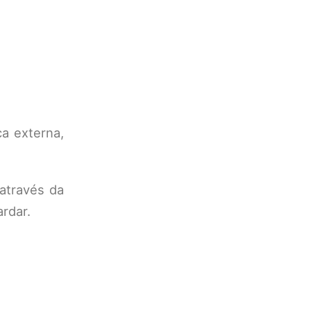
ca externa,
 através da
rdar.