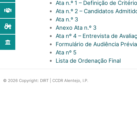
Ata n.º 1 – Definição de Critér
Ata n.º 2 – Candidatos Admitid
Ata n.º 3
Anexo Ata n.º 3
Ata nº 4 – Entrevista de Aval
Formulário de Audiência Prévia
Ata nº 5
Lista de Ordenação Final
© 2026 Copyright: DIRT | CCDR Alentejo, I.P.