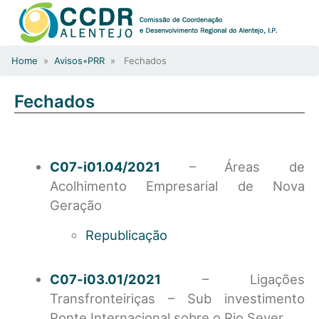
Home
»
Avisos
•
PRR
» Fechados
Fechados
C07-i01.04/2021
– Áreas de
Acolhimento Empresarial de Nova
Geração
Republicação
C07-i03.01/2021
– Ligações
Transfronteiriças – Sub investimento
Ponte Internacional sobre o Rio Sever