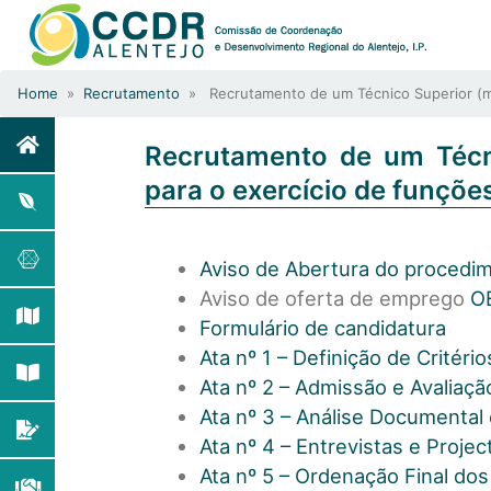
Home
»
Recrutamento
» Recrutamento de um Técnico Superior (m/f
Recrutamento de um Técn
para o exercício de funçõe
Aviso de Abertura do procedi
Aviso de oferta de emprego
O
Formulário de candidatura
Ata nº 1 – Definição de Critéri
Ata nº 2 – Admissão e Avaliaçã
Ata nº 3 – Análise Documental 
Ata nº 4 – Entrevistas e Projec
Ata nº 5 – Ordenação Final do