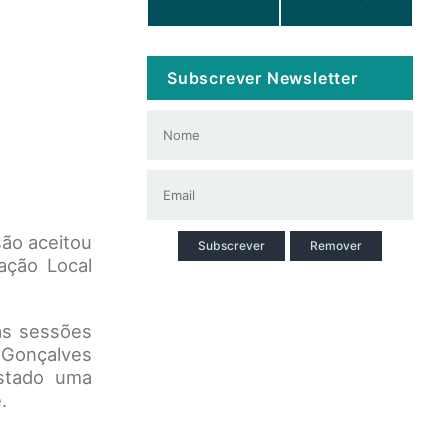
Subscrever Newsletter
ão aceitou
Subscrever
Remover
ação Local
as sessões
 Gonçalves
stado uma
.