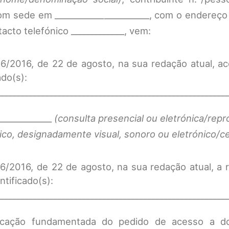
/com sede em _______________________, com o endereço
tacto telefónico _____________, vem:
º 26/2016, de 22 de agosto, na sua redação atual, a
do(s):
________________________________________________________
_____________
(consulta presencial ou eletrónica/rep
ico, designadamente visual, sonoro ou eletrónico/ce
 26/2016, de 22 de agosto, na sua redação atual, a r
tificado(s):
________________________________________________________
tificação fundamentada do pedido de acesso a 