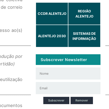
 de correio
REGIÃO
CCDR ALENTEJO
ALENTEJO
cesso ao(s)
SISTEMAS DE
ALENTEJO 2030
INFORMAÇÃO
________________________________________________________
rodução por
Subscrever Newsletter
rtidão)
eutilização
________________________________________________________
Subscrever
Remover
documentos