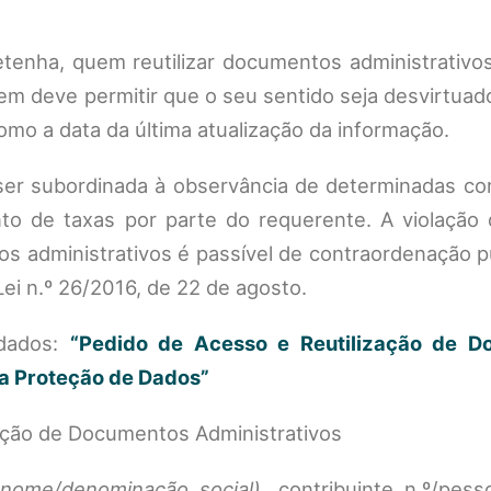
etenha, quem reutilizar documentos administrativo
 nem deve permitir que o seu sentido seja desvirtua
mo a data da última atualização da informação.
 ser subordinada à observância de determinadas co
o de taxas por parte do requerente. A violação 
tos administrativos é passível de contraordenação 
ei n.º 26/2016, de 22 de agosto.
 dados:
“Pedido de Acesso e Reutilização de D
a Proteção de Dados”
ação de Documentos Administrativos
: nome/denominação social)
, contribuinte n.º/pess