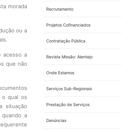
esta morada
Recrutamento
Projetos Cofinanciados
odução ou a
is.
Contratação Pública
e acesso a
Revista Missão: Alentejo
os que não
Onde Estamos
 documentos
Serviços Sub-Regionais
a o qual os
Prestação de Serviços
a situação
e quando a
Denúncias
requerente