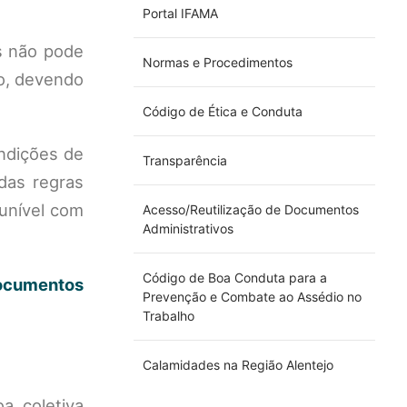
Portal IFAMA
s não pode
Normas e Procedimentos
do, devendo
Código de Ética e Conduta
ndições de
Transparência
das regras
punível com
Acesso/Reutilização de Documentos
Administrativos
Código de Boa Conduta para a
ocumentos
Prevenção e Combate ao Assédio no
Trabalho
Calamidades na Região Alentejo
oa coletiva