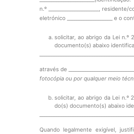
n.º _____________________, residente
eletrónico ___________________ e o con
solicitar, ao abrigo da Lei n.
documento(s) abaixo identifica
_______________________________________
através de ___________________________
fotocópia ou por qualquer meio técn
solicitar, ao abrigo da Lei n.º
do(s) documento(s) abaixo iden
_______________________________________
Quando legalmente exigível, jus