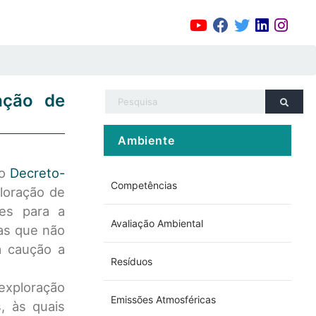
ação de
Ambiente
lo
Decreto-
Competências
ploração de
es para a
Avaliação Ambiental
as que não
a caução a
Resíduos
exploração
Emissões Atmosféricas
, às quais